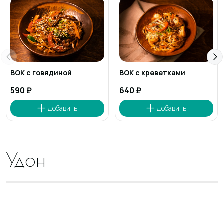
ВОК с говядиной
ВОК с креветками
590 ₽
640 ₽
Удон