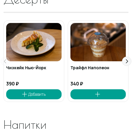
Чизкейк Нью-Йорк
Трайфл Наполеон
390 ₽
340 ₽
Напитки